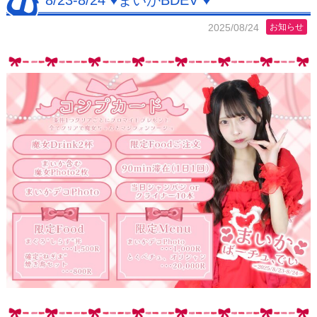
2025/08/24
お知らせ