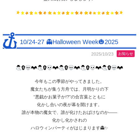
10/24-27 👻Halloween Week🎃2025
2025/10/23
お知らせ
今年もこの季節がやってきました。
魔女たちが集う方舟では、月明かりの下
“悪戯かお菓子か!?”の合言葉とともに
化かし合いの夜が幕を開けます。
誰が本物の魔女で、誰が化けたおばけなのか——
化かし化かされの
ハロウィンパーティがはじまります👻✨