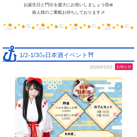
お誕生日と門出を盛大にお祝いしましょう🎂🎀
旅人様のご乗船お待ちしております🎶
1/2-1/3🍶日本酒イベント⛩️
2026/01/03
お知らせ