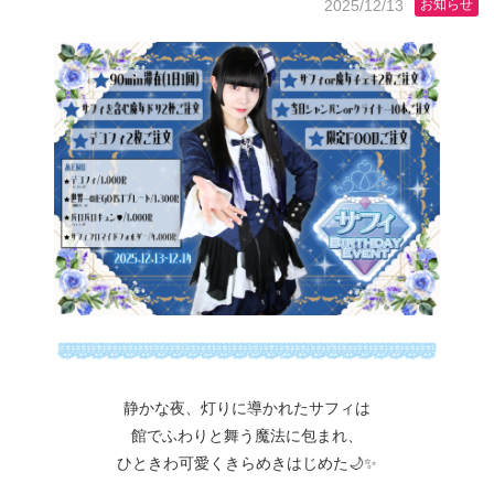
2025/12/13
お知らせ
静かな夜、灯りに導かれたサフィは
館でふわりと舞う魔法に包まれ、
ひときわ可愛くきらめきはじめた🌙✨