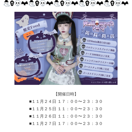
【開催日時】
■１１月２４日 １７：００〜２３：３０
■１１月２５日 １１：００〜２３：３０
■１１月２６日 １１：００〜２３：３０
■１１月２７日 １７：００〜２３：３０