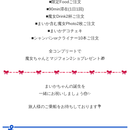
■限定Foodご注文
■90min滞在(1日1回)
■魔女Drink2杯ご注文
■まいか含む魔女Photo2枚ご注文
■まいかデコチェキ
■シャンパンorクライナー10本ご注文
全コンプリートで
魔女ちゃんとマジフォン2ショプレゼント🎁
まいかちゃんの誕生を
一緒にお祝いしましょう🎂✨
旅人様のご乗船をお待ちしております💐