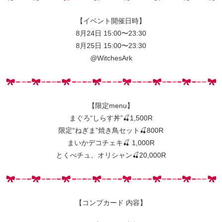
【イベント開催日時】
8月24日 15:00〜23:30
8月25日 15:00〜23:30
@WitchesArk
【限定menu】
まぐろ“しらす丼”🍒1,500R
限定“ねぎま”焼き鳥セット🍒800R
まいかデコチェキ🍒 1,000R
とくべチュ、オリシャン🍒20,000R
【コンプカード 内容】