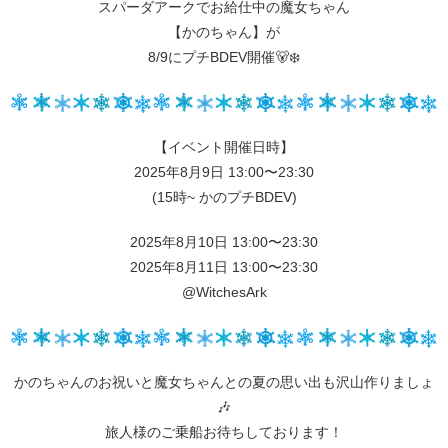
スパーダアークでお給仕中の魔女ちゃん
【かのちゃん】が
8/9にプチBDEV開催🐻‍❄️
【イベント開催日時】
2025年8月9日 13:00〜23:30
(15時~ かのプチBDEV)
2025年8月10日 13:00〜23:30
2025年8月11日 13:00〜23:30
@WitchesArk
かのちゃんのお祝いと魔女ちゃんとの夏の思い出も沢山作りましょ
🎶
旅人様のご乗船お待ちしております！