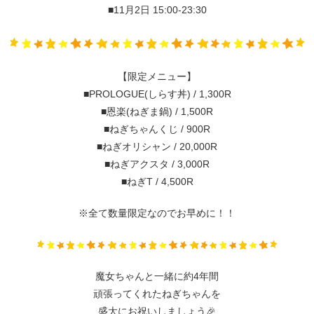
■11月2日 15:00-23:30
【限定メニュー】
■PROLOGUE(しらす丼) / 1,300R
■恩楽(ねぎま鍋) / 1,500R
■ねぎちゃんくじ / 900R
■ねぎオリシャン / 20,000R
■ねぎアクスタ / 3,000R
■ねぎT / 4,500R
※全て数量限定なのでお早めに！！
魔女ちゃんと一緒に約4年間
頑張ってくれたねぎちゃんを
盛大にお祝いしましょう🎉