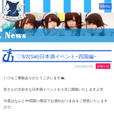
Menu
News
♡3/2(Sat)日本酒イベント−四国編−
2019/02/16
お知らせ
いつもご乗船ありがとうございます🛳
皆さんの大好きな日本酒イベントを３月に開催いたしますよ🌸
今度はなんと🐟四国🍊限定でお酒やおつまみをご用意いたします
ので、