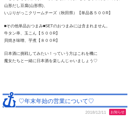
山形だし豆腐(山形県)、
いぶりがっこクリームチーズ（秋田県）【単品各５００R】
■その他単品おつまみ■SETのおつまみには含まれません。
牛タン串、玉こん【５００R】
貝焼き味噌、芋煮【８００R】
日本酒に挑戦してみたい！っていう方はこれを機に
魔女たちと一緒に日本酒を楽しんじゃいましょう♡
♡年末年始の営業について♡
2018/12/11
お知らせ