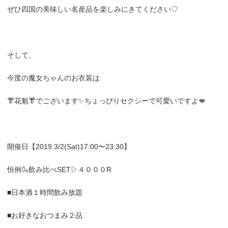
ぜひ四国の美味しい名産品を楽しみにきてください♡
そして、
今度の魔女ちゃんのお衣装は
👘花魁👘でございます✨ちょっぴりセクシーで可愛いですよ💋
開催日【2019.3/2(Sat)17:00〜23:30】
恒例🍶飲み比べSET▷４０００R
■日本酒１時間飲み放題
■お好きなおつまみ２品