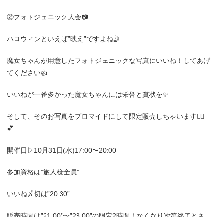
②フォトジェニック大会📷
ハロウィンといえば”映え”ですよね🤳
魔女ちゃんが用意したフォトジェニックな写真にいいね！してあげ
てください👍
いいねが一番多かった魔女ちゃんには栄誉と賞状を✨
そして、そのお写真をブロマイドにして限定販売しちゃいます👯‍♀️
💕
開催日▷10月31日(水)17:00〜20:00
参加資格は”旅人様全員”
いいね〆切は”20:30”
販売時間は”21:00”〜”23:00”の限定2時間！なくなり次第終了とさ