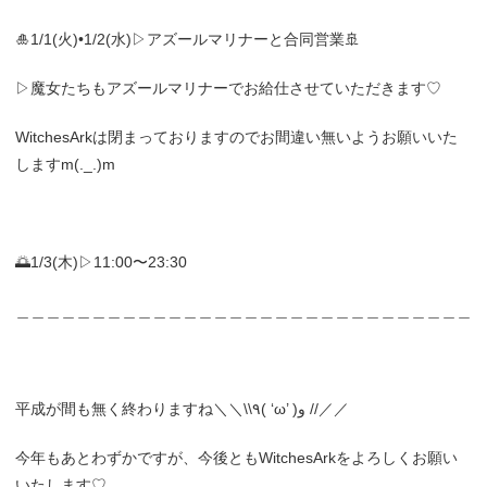
🎍1/1(火)•1/2(水)▷アズールマリナーと合同営業🚢
▷魔女たちもアズールマリナーでお給仕させていただきます♡
WitchesArkは閉まっておりますのでお間違い無いようお願いいた
しますm(._.)m
🌅1/3(木)▷11:00〜23:30
＿＿＿＿＿＿＿＿＿＿＿＿＿＿＿＿＿＿＿＿＿＿＿＿＿＿＿＿＿＿
平成が間も無く終わりますね＼＼\\٩( ‘ω’ )و //／／
今年もあとわずかですが、今後ともWitchesArkをよろしくお願い
いたします♡