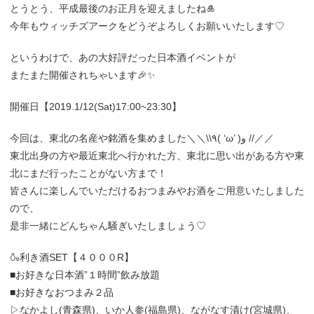
とうとう、平成最後のお正月を迎えましたね🎍
今年もウィッチズアークをどうぞよろしくお願いいたします♡
というわけで、あの大好評だった日本酒イベントが
またまた開催されちゃいます🎉✨
開催日【2019.1/12(Sat)17:00~23:30】
今回は、東北の名産や銘酒を集めました＼＼\\٩( ‘ω’ )و //／／
東北出身の方や最近東北へ行かれた方、東北に思い出がある方や東
北にまだ行ったことがない方まで！
皆さんに楽しんでいただけるおつまみやお酒をご用意いたしました
ので、
是非一緒にどんちゃん騒ぎいたしましょう♡
🍶利き酒SET【４０００R】
■お好きな日本酒”１時間”飲み放題
■お好きなおつまみ２品
▷なかよし(青森県)、いか人参(福島県)、ながなす漬け(宮城県)、