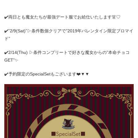
✔️両日とも魔女たちが最強デート服でお給仕いたします👗♡
✔️”2/9(Sat)”▷条件数個クリアで”2019年バレンタイン限定ブロマイ
ド”
✔️2/14(Thu) ▷条件コンプリートで好きな魔女からの”本命チョコ
GET”✨
✔️予約限定のSpecialSetもございます❤️▼▼