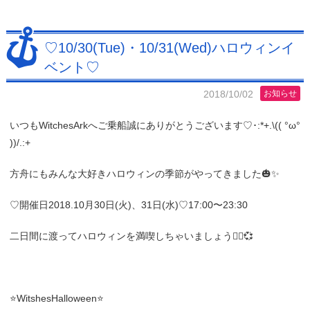
♡10/30(Tue)・10/31(Wed)ハロウィンイ
ベント♡
2018/10/02
お知らせ
いつもWitchesArkへご乗船誠にありがとうございます♡･:*+.\(( °ω°
))/.:+
方舟にもみんな大好きハロウィンの季節がやってきました🎃✨
♡開催日2018.10月30日(火)、31日(水)♡17:00〜23:30
二日間に渡ってハロウィンを満喫しちゃいましょう👯‍♀️💞
⭐️WitshesHalloween⭐️