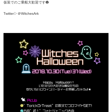
仮装でのご乗船大歓迎です🎃
Twitter▷＠WitchesArk