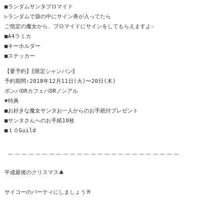
■ランダムサンタブロマイド

▷ランダムで袋の中にサイン券が入ってたら

ご指定の魔女から、ブロマイドにサインをしてもらえますよ☆

■A4ラミカ

■キーホルダー

■ステッカー
【要予約】🍾限定シャンパン🍾

予約期間:2018年12月11日(火)〜20日(木)

ポンパORカフェパORノンアル

▼特典

■お好きな魔女サンタお一人からのお手紙付プレゼント

■サンタさんへのお手紙10枚

＿＿＿＿＿＿＿＿＿＿＿＿＿＿＿＿＿＿＿＿＿＿＿＿＿
平成最後のクリスマス🎄

サイコーのパーティにしましょう🥂