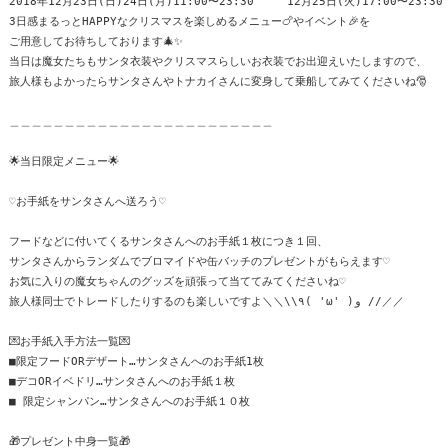
2018年12月23日(日)24日(月)11:00〜23:30　　　12月25日(火)17:00〜23:30

3日感まるっとHAPPYなクリスマスを楽しめるメニュー🍗やイベント🎉を

ご用意してお待ちしております🎄✨

当日は魔女たちもサンタ衣装やクリスマスらしいお衣装でお出迎えいたしますので、

旅人様もよかったらサンタさんやトナカイさんに変身して乗船してみてくださいね🎅

＿＿＿＿＿＿＿＿＿＿＿＿＿＿＿＿＿＿＿＿＿＿＿＿

🌟当日限定メニュー🌟

♡お手紙をサンタさんへ送ろう♡

フードなどに付いてくるサンタさんへのお手紙１枚につき１回、

サンタさんからランダムでブロマイドや缶バッチのプレゼントがもらえます♡

お気に入りの魔女ちゃんのグッズを頑張って当ててみてくださいね♡

旅人様同士でトレードしたりするのも楽しいですよ＼＼\\٩( 'ω' )و //／／

💌お手紙入手方法一覧💌

■限定フードORデザート…サンタさんへのお手紙1枚

■デコORイベドリ…サンタさんへのお手紙１枚

■ 限定シャンパン…サンタさんへのお手紙１０枚

🎁プレゼント中身一覧🎁
