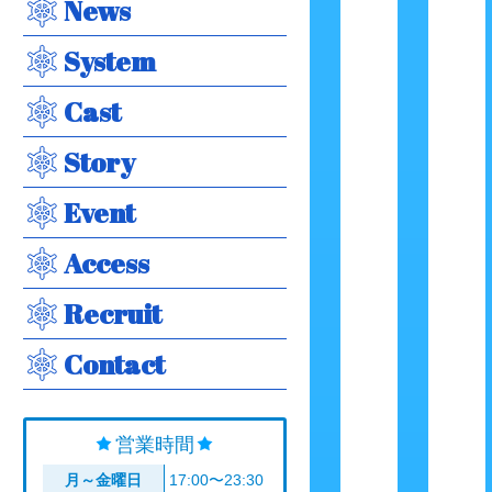
News
System
Cast
Story
Event
Access
Recruit
Contact
営業時間
月～金曜日
17:00〜23:30