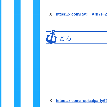
X
https://x.com/Rati__Ark?s=
とろ
X
https://x.com/tropicalparty