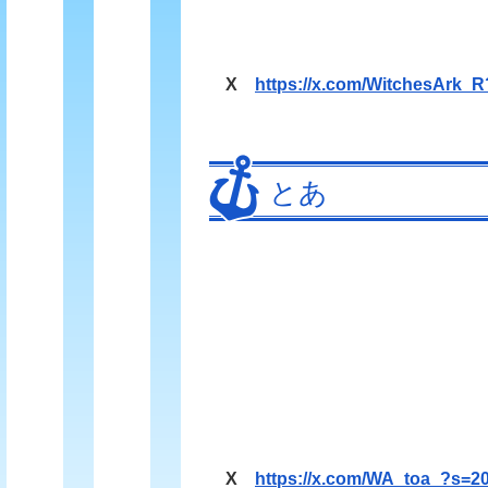
X
https://x.com/WitchesArk_
とあ
X
https://x.com/WA_toa_?s=2