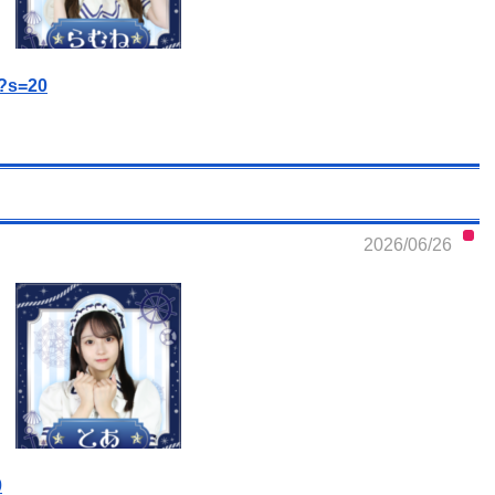
R?s=20
2026/06/26
0