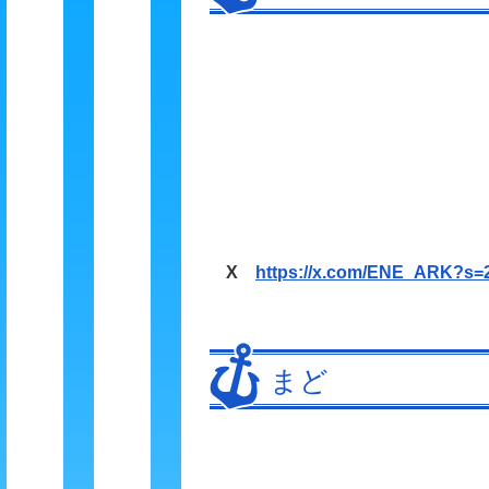
X
https://x.com/ENE_ARK?s=
まど