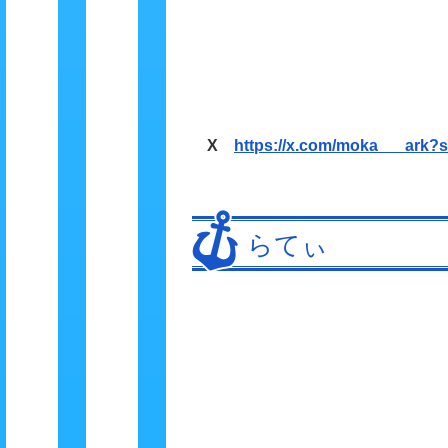
X
https://x.com/moka___ark?
らてぃ