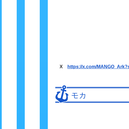
X
https://x.com/MANGO_Ark?
モカ