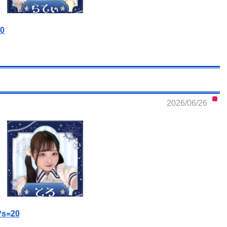
20
2026/06/26
6?s=20