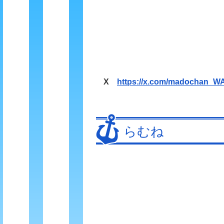
X
https://x.com/madochan_W
らむね