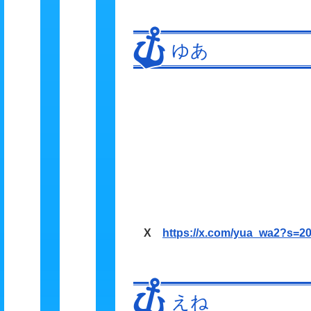
ゆあ
X
https://x.com/yua_wa2?s=2
えね