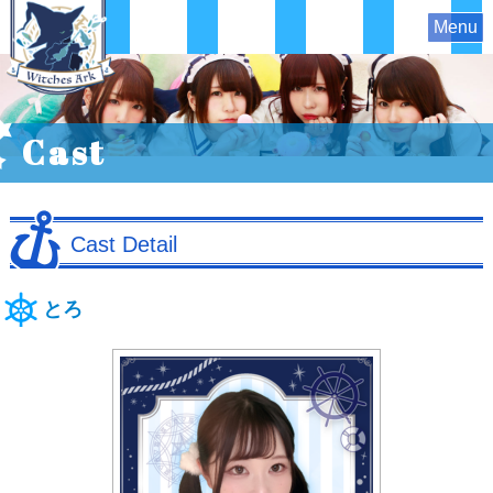
Menu
Cast
Cast Detail
とろ