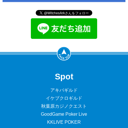
Spot
アキバギルド
イケブクロギルド
秋葉原カジノクエスト
GoodGame Poker Live
KKLIVE POKER