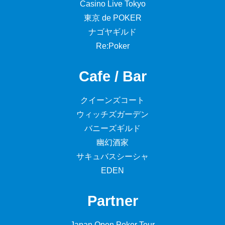
Casino Live Tokyo
東京 de POKER
ナゴヤギルド
Re:Poker
Cafe / Bar
クイーンズコート
ウィッチズガーデン
バニーズギルド
幽幻酒家
サキュバスシーシャ
EDEN
Partner
Japan Open Poker Tour