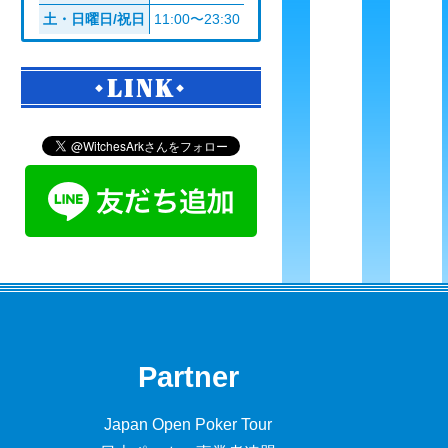
土・日曜日/祝日
11:00〜23:30
LINK
Partner
Japan Open Poker Tour