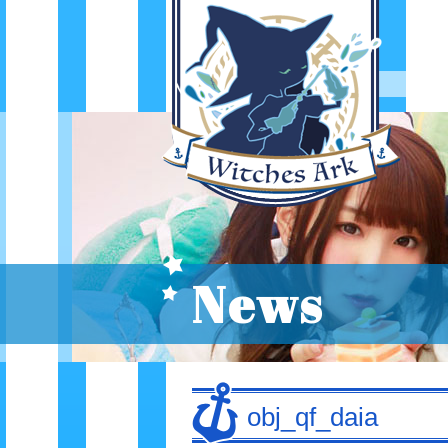
News
obj_qf_daia