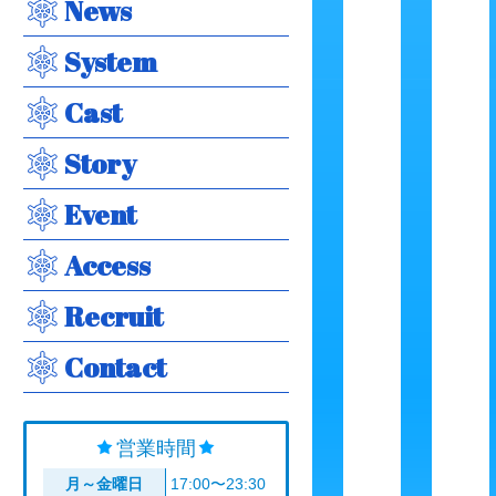
News
System
Cast
Story
Event
Access
Recruit
Contact
営業時間
月～金曜日
17:00〜23:30