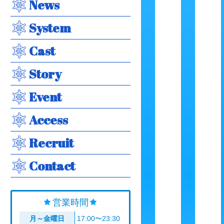
News
System
Cast
Story
Event
Access
Recruit
Contact
営業時間
月～金曜日
17:00〜23:30