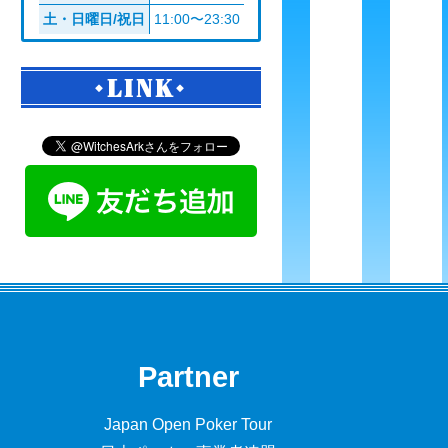
土・日曜日/祝日
11:00〜23:30
LINK
Partner
Japan Open Poker Tour