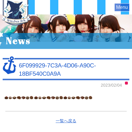
Menu
News
6F099929-7C3A-4D06-A90C-
18BF540C0A9A
2023/02/04
一覧へ戻る