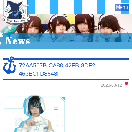
Menu
News
72AA567B-CA88-42FB-8DF2-
463ECFD8648F
2023/03/12