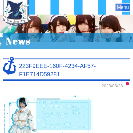
Menu
News
223F9EEE-160F-4234-AF57-
F1E714D59281
2023/03/23