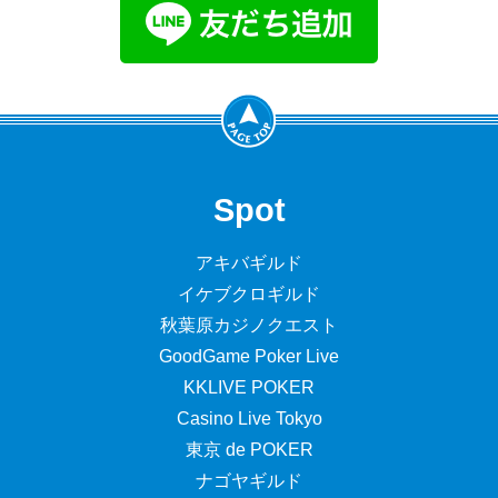
Spot
アキバギルド
イケブクロギルド
秋葉原カジノクエスト
GoodGame Poker Live
KKLIVE POKER
Casino Live Tokyo
東京 de POKER
ナゴヤギルド