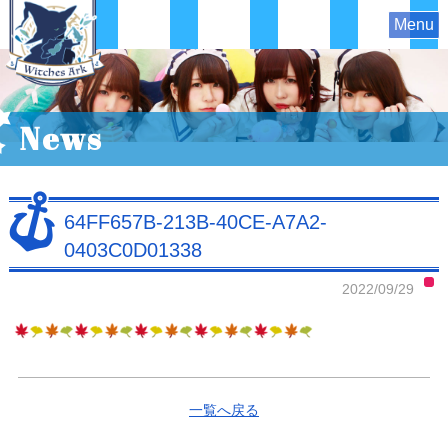
Menu
News
64FF657B-213B-40CE-A7A2-
0403C0D01338
2022/09/29
一覧へ戻る