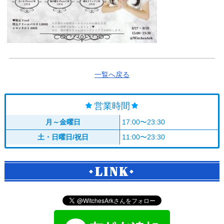
一覧へ戻る
営業時間
月～金曜日
17:00〜23:30
土・日曜日/祝日
11:00〜23:30
LINK