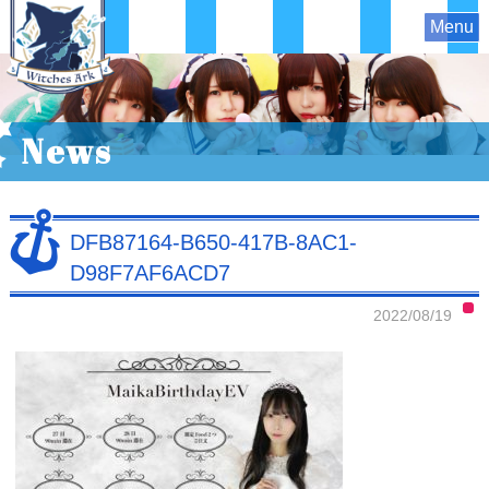
Menu
News
DFB87164-B650-417B-8AC1-
D98F7AF6ACD7
2022/08/19