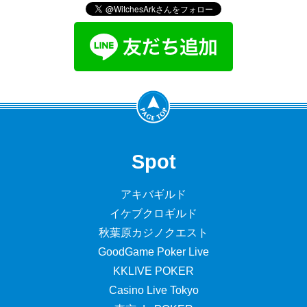
Spot
アキバギルド
イケブクロギルド
秋葉原カジノクエスト
GoodGame Poker Live
KKLIVE POKER
Casino Live Tokyo