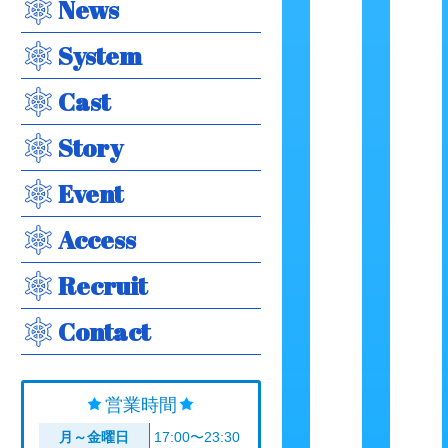
News
System
Cast
Story
Event
Access
Recruit
Contact
営業時間
月～金曜日
17:00〜23:30