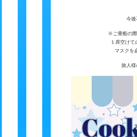
今後
※ご乗船の
１席空けて
マスクを必
旅人様