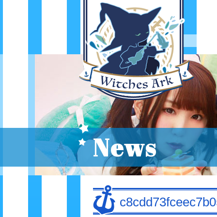
News
c8cdd73fceec7b