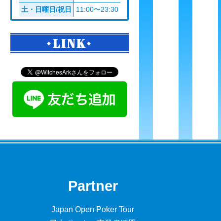
土・日曜日/祝日
11:00〜23:30
LINK
Partner
Japan Open Poker Tour