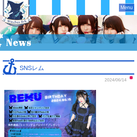
Menu
News
SNSレム
2024/06/14