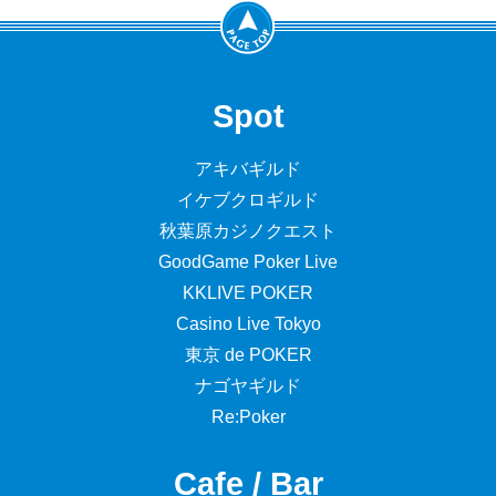
Spot
アキバギルド
イケブクロギルド
秋葉原カジノクエスト
GoodGame Poker Live
KKLIVE POKER
Casino Live Tokyo
東京 de POKER
ナゴヤギルド
Re:Poker
Cafe / Bar