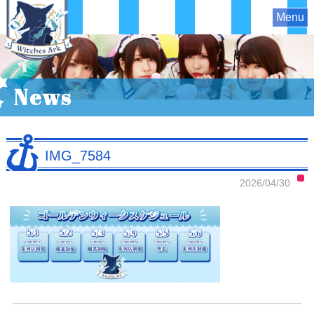
Menu
News
IMG_7584
2026/04/30