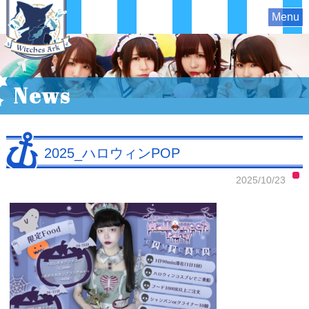
Menu
News
2025_ハロウィンPOP
2025/10/23