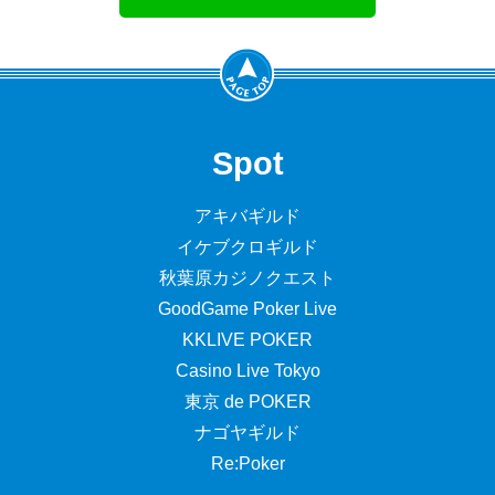
Spot
アキバギルド
イケブクロギルド
秋葉原カジノクエスト
GoodGame Poker Live
KKLIVE POKER
Casino Live Tokyo
東京 de POKER
ナゴヤギルド
Re:Poker