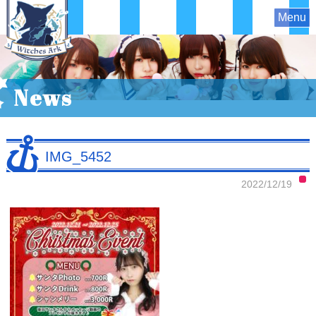
Menu
News
IMG_5452
2022/12/19