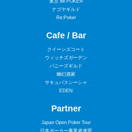
東京 de POKER
ナゴヤギルド
Re:Poker
Cafe / Bar
クイーンズコート
ウィッチズガーデン
バニーズギルド
幽幻酒家
サキュバスシーシャ
EDEN
Partner
Japan Open Poker Tour
日本ポーカー事業者連盟