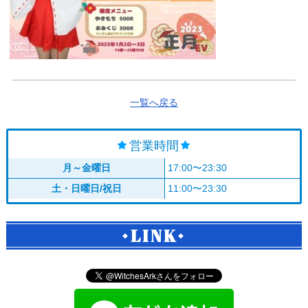
一覧へ戻る
営業時間
月～金曜日
17:00〜23:30
土・日曜日/祝日
11:00〜23:30
LINK