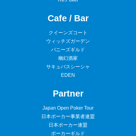
Cafe / Bar
クイーンズコート
ウィッチズガーデン
バニーズギルド
幽幻酒家
サキュバスシーシャ
EDEN
Partner
Japan Open Poker Tour
日本ポーカー事業者連盟
日本ポーカー連盟
ポーカーギルド