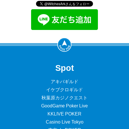
Spot
アキバギルド
イケブクロギルド
秋葉原カジノクエスト
GoodGame Poker Live
KKLIVE POKER
Casino Live Tokyo