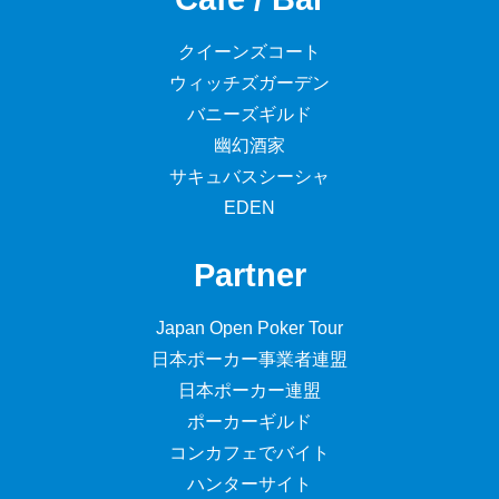
クイーンズコート
ウィッチズガーデン
バニーズギルド
幽幻酒家
サキュバスシーシャ
EDEN
Partner
Japan Open Poker Tour
日本ポーカー事業者連盟
日本ポーカー連盟
ポーカーギルド
コンカフェでバイト
ハンターサイト