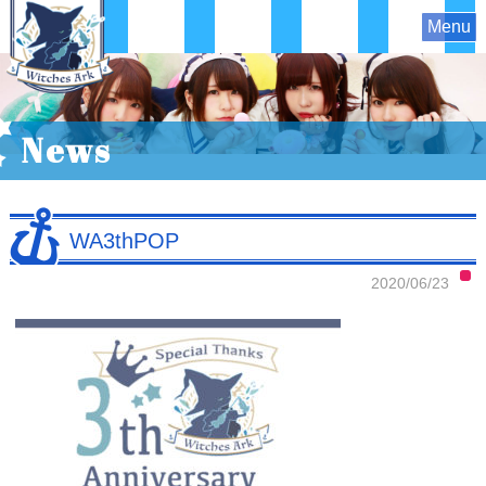
Menu
News
WA3thPOP
2020/06/23