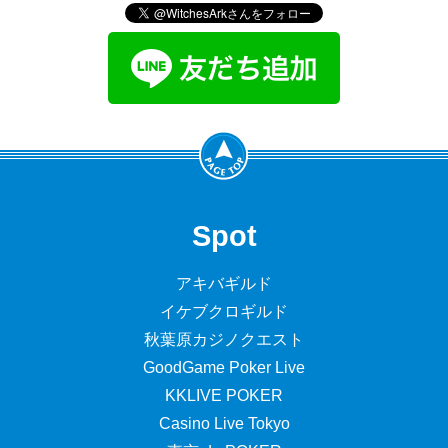
Spot
アキバギルド
イケブクロギルド
秋葉原カジノクエスト
GoodGame Poker Live
KKLIVE POKER
Casino Live Tokyo