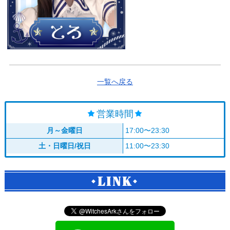
一覧へ戻る
営業時間
月～金曜日
17:00〜23:30
土・日曜日/祝日
11:00〜23:30
LINK