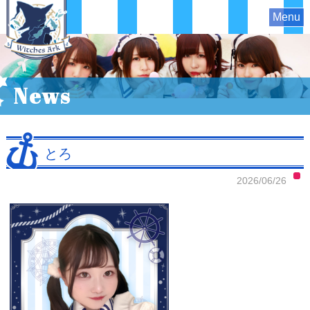
Menu
News
とろ
2026/06/26