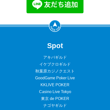
Spot
アキバギルド
イケブクロギルド
秋葉原カジノクエスト
GoodGame Poker Live
KKLIVE POKER
Casino Live Tokyo
東京 de POKER
ナゴヤギルド